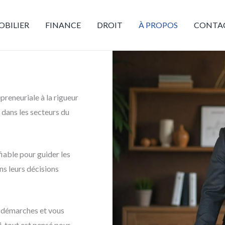
BILIER
FINANCE
DROIT
À PROPOS
CONTA
epreneuriale à la rigueur
 dans les secteurs du
fiable pour guider les
ns leurs décisions
s démarches et vous
i, tout est pensé pour