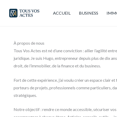
Aller
au
ACCUEIL
BUSINESS
IMMO
contenu
À propos de nous
Tous Vos Actes est né d’une conviction : allier l’agilité entr
juridique. Je suis Hugo, entrepreneur depuis plus de dix ans
droit, de l’immobilier, de la finance et du business.
Fort de cette expérience, j’ai voulu créer un espace clair et 
porteurs de projets, professionnels comme particuliers, da
stratégiques.
Notre objectif : rendre ce monde accessible, sécuriser vo
accompagner à chaque étape. Articles, conseils, outils — ic