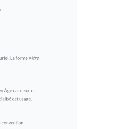
»
uriel. La forme
Mtre
yen Âge car ceux-ci
ialisé cet usage.
e convention