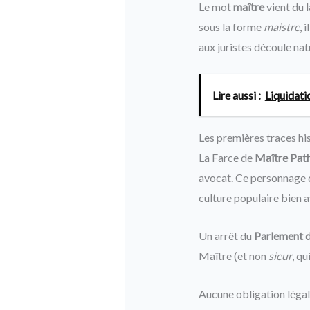
Le mot
maître
vient du 
sous la forme
maistre
, 
aux juristes découle natu
Lire aussi :
Liquidati
Les premières traces hi
La Farce de
Maître Path
avocat. Ce personnage de 
culture populaire bien a
Un arrêt du
Parlement d
Maître (et non
sieur
, qu
Aucune obligation légal