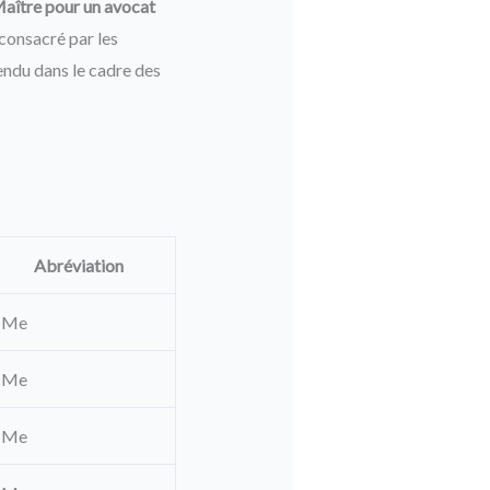
aître pour un avocat
 consacré par les
tendu dans le cadre des
Abréviation
Me
Me
Me