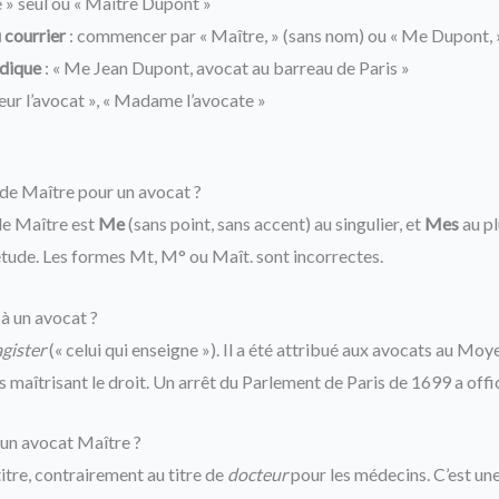
e » seul ou « Maître Dupont »
 courrier
: commencer par « Maître, » (sans nom) ou « Me Dupont, 
idique
: « Me Jean Dupont, avocat au barreau de Paris »
eur l’avocat », « Madame l’avocate »
 de Maître pour un avocat ?
 de Maître est
Me
(sans point, sans accent) au singulier, et
Mes
au pl
étude. Les formes Mt, M° ou Maît. sont incorrectes.
à un avocat ?
gister
(« celui qui enseigne »). Il a été attribué aux avocats au Mo
és maîtrisant le droit. Un arrêt du Parlement de Paris de 1699 a offic
 un avocat Maître ?
itre, contrairement au titre de
docteur
pour les médecins. C’est un