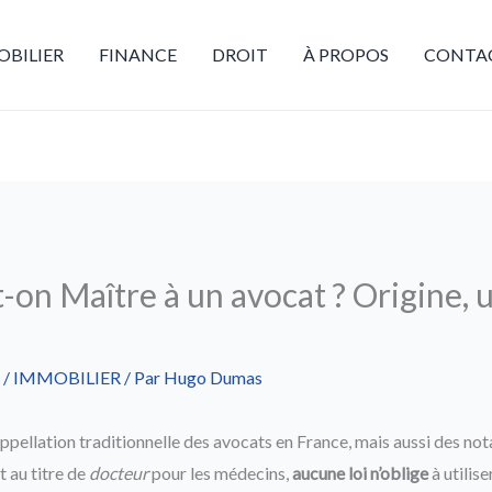
BILIER
FINANCE
DROIT
À PROPOS
CONTA
-on Maître à un avocat ? Origine, 
/
IMMOBILIER
/ Par
Hugo Dumas
appellation traditionnelle des avocats en France, mais aussi des nota
t au titre de
docteur
pour les médecins,
aucune loi n’oblige
à utilise