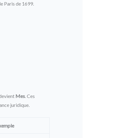
de Paris de 1699.
 devient
Mes
. Ces
nce juridique.
xemple