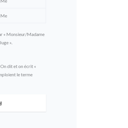
Me
Me
e par « Monsieur/Madame
uge ».
n dit et on écrit «
mploient le terme
l