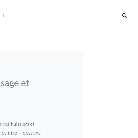
Reche
CT
usage et
ires, huissiers et
r ce titre — c’est une