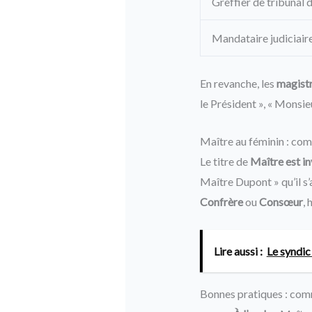
Greffier de tribunal
Mandataire judiciair
En revanche, les
magist
le Président », « Mons
Maître au féminin : com
Le titre de
Maître est in
Maître Dupont » qu’il s’
Confrère
ou
Consœur
, 
Lire aussi :
Le syndic
Bonnes pratiques : com