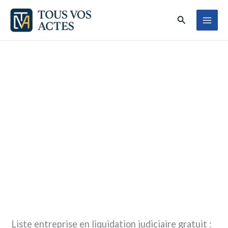
Aller
Rechercher
au
contenu
Liste entreprise en liquidation judiciaire gratuit :