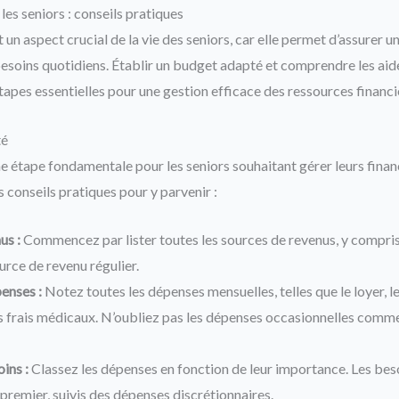
les seniors : conseils pratiques
t un aspect crucial de la vie des seniors, car elle permet d’assurer 
esoins quotidiens. Établir un budget adapté et comprendre les aid
tapes essentielles pour une gestion efficace des ressources financi
té
ne étape fondamentale pour les seniors souhaitant gérer leurs fina
 conseils pratiques pour y parvenir :
us :
Commencez par lister toutes les sources de revenus, y compris l
urce de revenu régulier.
penses :
Notez toutes les dépenses mensuelles, telles que le loyer, le
es frais médicaux. N’oubliez pas les dépenses occasionnelles comme
oins :
Classez les dépenses en fonction de leur importance. Les beso
 premier, suivis des dépenses discrétionnaires.