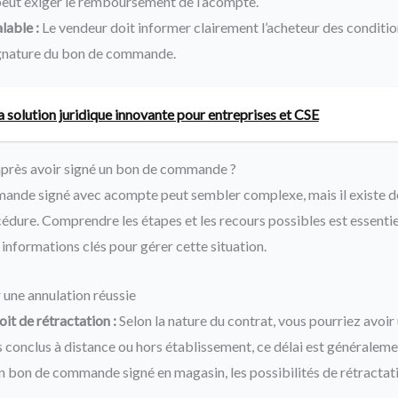
ut exiger le remboursement de l’acompte.
lable :
Le vendeur doit informer clairement l’acheteur des conditio
gnature du bon de commande.
a solution juridique innovante pour entreprises et CSE
près avoir signé un bon de commande ?
ande signé avec acompte peut sembler complexe, mais il existe d
cédure. Comprendre les étapes et les recours possibles est essentie
 informations clés pour gérer cette situation.
 une annulation réussie
oit de rétractation :
Selon la nature du contrat, vous pourriez avoir 
s conclus à distance ou hors établissement, ce délai est généraleme
n bon de commande signé en magasin, les possibilités de rétractat