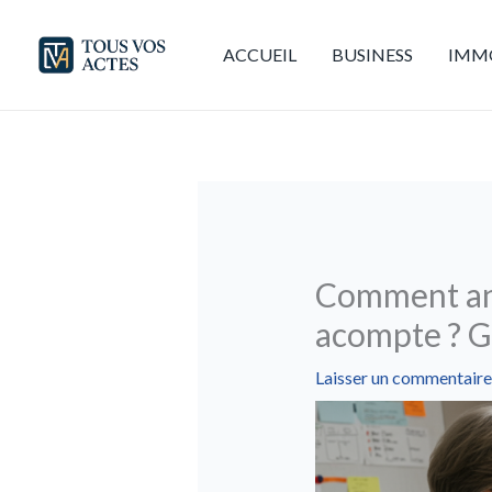
Aller
au
ACCUEIL
BUSINESS
IMMO
contenu
Comment an
acompte ? G
Laisser un commentaire