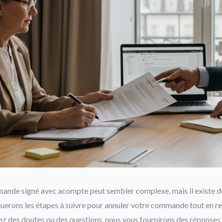
ande signé avec acompte peut sembler complexe, mais il existe de
querons les étapes à suivre pour annuler votre commande tout en re
ez des doutes ou des questions, nous vous fournirons des réponses c