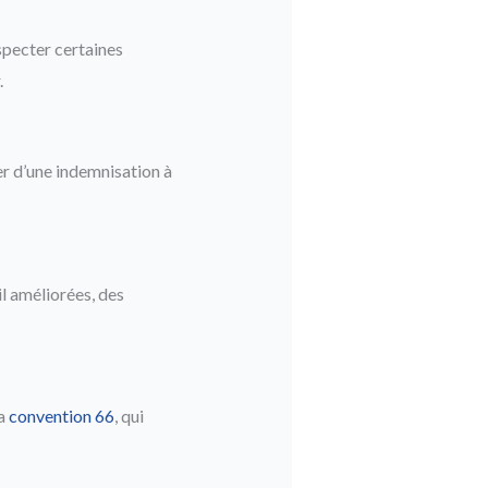
specter certaines
.
er d’une indemnisation à
l améliorées, des
la
convention 66
, qui