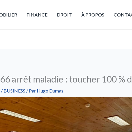
BILIER
FINANCE
DROIT
À PROPOS
CONTA
6 arrêt maladie : toucher 100 % d
/
BUSINESS
/ Par
Hugo Dumas