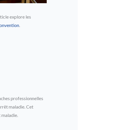
ticle explore les
convention
.
anches professionnelles
arrêt maladie. Cet
t maladie.