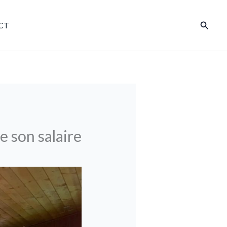
Reche
CT
e son salaire