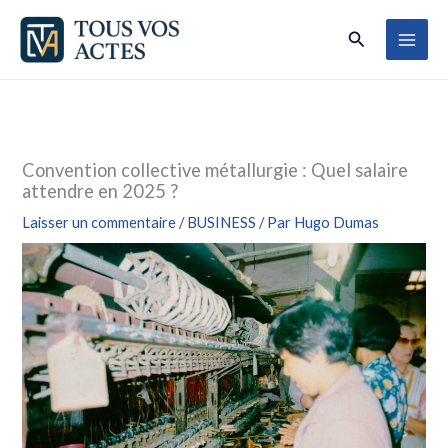
Aller
Rechercher
au
contenu
Convention collective métallurgie : Quel salaire
attendre en 2025 ?
Laisser un commentaire
/
BUSINESS
/ Par
Hugo Dumas