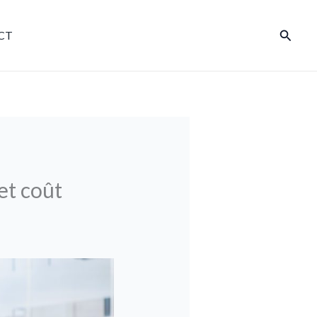
Reche
CT
et coût