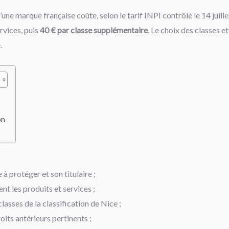
une marque française coûte, selon le tarif INPI contrôlé le 14 juill
rvices, puis
40 € par classe supplémentaire
. Le choix des classes e
.
on
e à protéger et son titulaire ;
nt les produits et services ;
classes de la classification de Nice ;
oits antérieurs pertinents ;