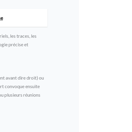
se
els, les traces, les
ogie précise et
t avant dire droit) ou
pert convoque ensuite
ou plusieurs réunions