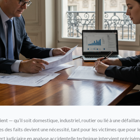
ent — qu’il soit domestique, industriel, routier ou lié à une défail
es des faits devient une nécessité, tant pour les victimes que pour l
ert judiciaire en analyse accidentelle technique intervient précisémen