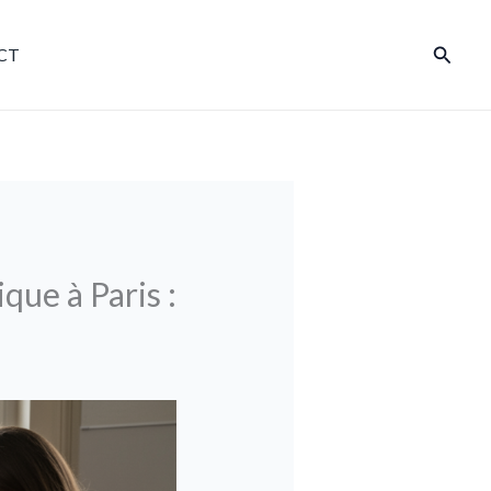
Reche
CT
que à Paris :