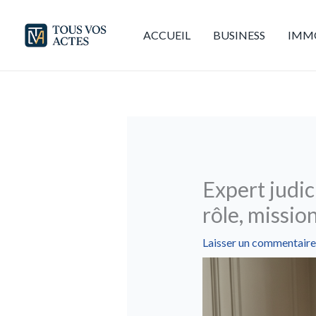
Aller
au
ACCUEIL
BUSINESS
IMMO
contenu
Expert judic
rôle, missio
Laisser un commentaire