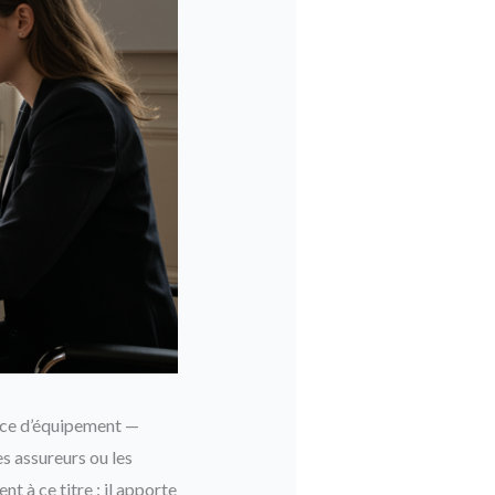
lance d’équipement —
es assureurs ou les
t à ce titre : il apporte