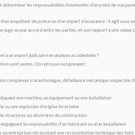
et déterminer les responsabilités éventuelles d’un point de vue pur
i d’un enquêteur de police ou d’un expert d’assurance : il agit sous s
un juge ou par accord entre les parties, et son rapport a une valeu
el à un expert judiciaire en analyse accidentelle ?
tion sont vastes. On retrouve notamment :
ion complexes (carambolages, défaillance mécanique suspectée, liti
pliquant une machine, un équipement ou une installation
die ou une explosion d’origine incertaine
de structures ou désordres de construction
ngageant la responsabilité d’un fabricant ou d’un installateur
rs ou entreprises nécessitant une reconstitution technique des faits