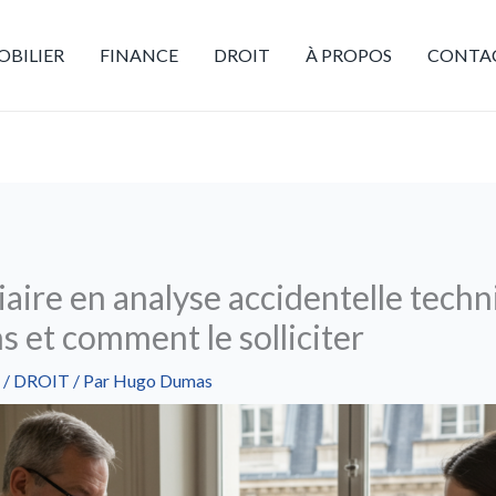
BILIER
FINANCE
DROIT
À PROPOS
CONTA
iaire en analyse accidentelle techni
ns et comment le solliciter
/
DROIT
/ Par
Hugo Dumas