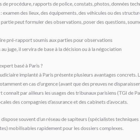
s de procédure, rapports de police, constats, photos, données tec
: examen des lieux, des équipements, des véhicules ou des structu
 partie peut formuler des observations, poser des questions, sou
dire pré-rapport soumis aux parties pour observations
 au juge, il servira de base à la décision ou à la négociation
expert basé à Paris ?
judiciaire implanté à Paris présente plusieurs avantages concrets. L
 notamment en cas d’urgence (avant que des preuves ne disparaissent
rt connaît par ailleurs les usages des tribunaux parisiens (TGI de Pa
locales des compagnies d’assurance et des cabinets d’avocats.
n dispose souvent d’un réseau de sapiteurs (spécialistes techniques 
stes) mobilisables rapidement pour les dossiers complexes.