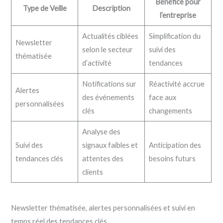
Bénéfice pour
Type de Veille
Description
l’entreprise
Actualités ciblées
Simplification du
Newsletter
selon le secteur
suivi des
thématisée
d’activité
tendances
Notifications sur
Réactivité accrue
Alertes
des événements
face aux
personnalisées
clés
changements
Analyse des
Suivi des
signaux faibles et
Anticipation des
tendances clés
attentes des
besoins futurs
clients
Newsletter thématisée, alertes personnalisées et suivi en
temps réel des tendances clés