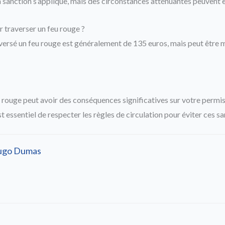
a sanction s’applique, mais des circonstances atténuantes peuvent 
r traverser un feu rouge ?
versé un feu rouge est généralement de 135 euros, mais peut être 
u rouge peut avoir des conséquences significatives sur votre permi
est essentiel de respecter les règles de circulation pour éviter ces sa
ugo Dumas