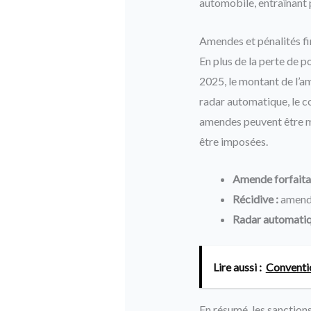
automobile, entraînant
Amendes et pénalités fi
En plus de la perte de p
2025, le montant de l’am
radar automatique, le co
amendes peuvent être ma
être imposées.
Amende forfaitai
Récidive :
amende
Radar automatiq
Lire aussi :
Conventio
En résumé, les sanctions