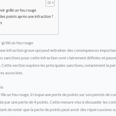
oir grillé un feu rouge
s points après une infraction ?
es
 grillé un feu rouge
t une infraction grave qui peut entraîner des conséquences importan
s sanctions pour cette infraction sont clairement définies et peuve
on. Cette section explore les principales sanctions, notamment la pe
res associées.
is
lle un feu rouge, il risque une perte de points sur son permis de co
née par une perte de 4 points. Cette mesure vise à dissuader les 
ortant de noter que la perte de points peut avoir des répercussions s