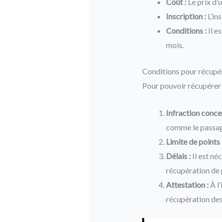
Coût :
Le prix d’
Inscription :
L’in
Conditions :
Il e
mois.
Conditions pour récupé
Pour pouvoir récupérer d
Infraction conce
comme le passage
Limite de points 
Délais :
Il est né
récupération de 
Attestation :
À l’
récupération des