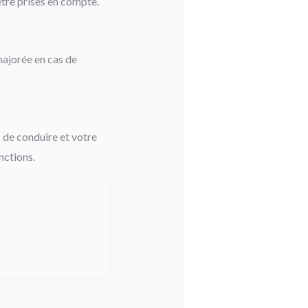
être prises en compte.
majorée en cas de
s de conduire et votre
nctions.