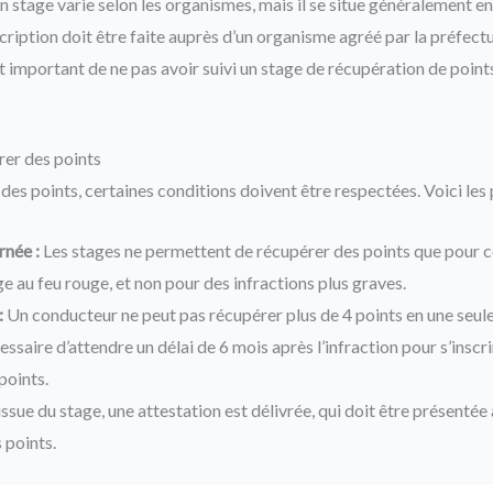
un stage varie selon les organismes, mais il se situe généralement e
scription doit être faite auprès d’un organisme agréé par la préfectu
st important de ne pas avoir suivi un stage de récupération de point
rer des points
es points, certaines conditions doivent être respectées. Voici les p
rnée :
Les stages ne permettent de récupérer des points que pour ce
 au feu rouge, et non pour des infractions plus graves.
:
Un conducteur ne peut pas récupérer plus de 4 points en une seule
cessaire d’attendre un délai de 6 mois après l’infraction pour s’inscr
points.
issue du stage, une attestation est délivrée, qui doit être présentée 
 points.