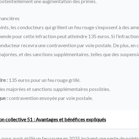
 potentiellement une augmentation des primes.
nancières
oints, les conducteurs qui grillent un feu rouge s’exposent à des am
ende pour cette infraction peut atteindre 135 euros. Si l’infraction
nducteur recevra une contravention par voie postale. De plus, en ca
jorées, et des sanctions supplémentaires, telles que des suspensi
re :
135 euros pour un feu rouge grillé.
s majorées et sanctions supplémentaires possibles.
ue :
contravention envoyée par voie postale.
n collective 51 : Avantages et bénéfices expliqués
 pour avoir grillé un feu rouge en 2025 incluent une perte de point