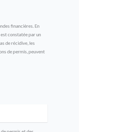
endes financières. En
 est constatée par un
s de récidive, les
ons de permis, peuvent
s de permis et des