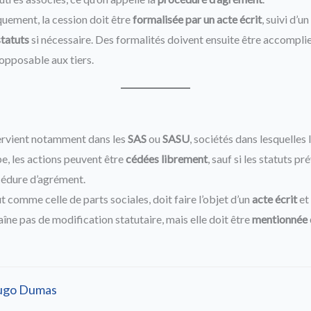
quement, la cession doit être
formalisée par un acte écrit
, suivi d’un
statuts
si nécessaire. Des formalités doivent ensuite être accompli
opposable aux tiers.
tervient notamment dans les
SAS
ou
SASU
, sociétés dans lesquelles 
ipe, les actions peuvent être
cédées librement
, sauf si les statuts pr
édure d’agrément.
ut comme celle de parts sociales, doit faire l’objet d’un
acte écrit
et
raîne pas de modification statutaire, mais elle doit être
mentionnée d
ugo Dumas