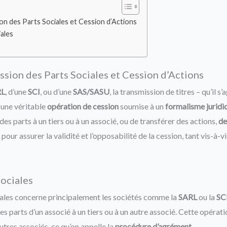
n des Parts Sociales et Cession d’Actions
ales
sion des Parts Sociales et Cession d’Actions
RL
, d’une
SCI
, ou d’une
SAS/SASU
, la transmission de titres – qu’il s
 une véritable
opération de cession
soumise à un
formalisme juridiq
des parts à un tiers ou à un associé, ou de transférer des actions,
de
pour assurer la validité et l’opposabilité de la cession, tant vis-à-v
sociales
iales concerne principalement les sociétés comme la
SARL
ou la
SC
es parts d’un associé à un tiers ou à un autre associé. Cette opérat
utres associés, ce qu’on appelle la
procédure d’agrément
.