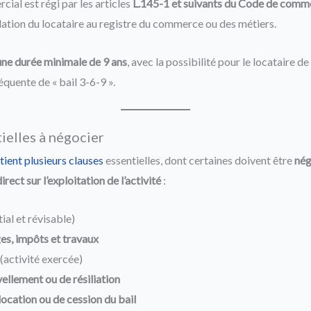
cial est régi par les articles
L.145-1 et suivants du Code de comm
tion du locataire au registre du commerce ou des métiers.
une durée minimale de 9 ans
, avec la possibilité pour le locataire d
réquente de « bail 3-6-9 ».
ielles à négocier
ient plusieurs clauses
essentielles, dont certaines doivent être
nég
rect sur l’exploitation de l’activité
:
tial et révisable)
ges, impôts et travaux
(activité exercée)
ellement ou de résiliation
location ou de cession du bail