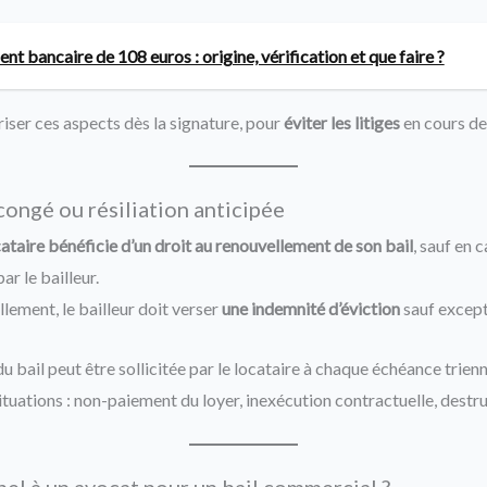
nt bancaire de 108 euros : origine, vérification et que faire ?
riser ces aspects dès la signature, pour
éviter les litiges
en cours de 
ongé ou résiliation anticipée
cataire bénéficie d’un droit au renouvellement de son bail
, sauf en 
ar le bailleur.
lement, le bailleur doit verser
une indemnité d’éviction
sauf excepti
u bail peut être sollicitée par le locataire à chaque échéance trienn
ituations : non-paiement du loyer, inexécution contractuelle, destruc
pel à un avocat pour un bail commercial ?