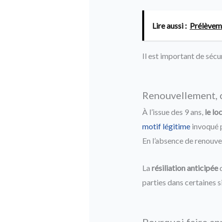
Lire aussi :
Prélèveme
Il est important de sécu
Renouvellement, c
À l’issue des 9 ans,
le lo
motif légitime
invoqué p
En l’absence de renouvel
La
résiliation anticipée
d
parties dans certaines s
Pourquoi faire ap