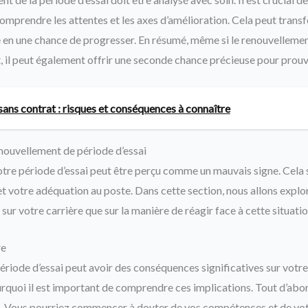
omprendre les attentes et les axes d’amélioration. Cela peut trans
n une chance de progresser. En résumé, même si le renouvellement
, il peut également offrir une seconde chance précieuse pour prouve
ans contrat : risques et conséquences à connaître
enouvellement de période d’essai
tre période d’essai peut être perçu comme un mauvais signe. Cela 
 votre adéquation au poste. Dans cette section, nous allons explor
 sur votre carrière que sur la manière de réagir face à cette situatio
re
riode d’essai peut avoir des conséquences significatives sur votr
urquoi il est important de comprendre ces implications. Tout d’abor
. Vous pourriez commencer à douter de vos compétences et de votr