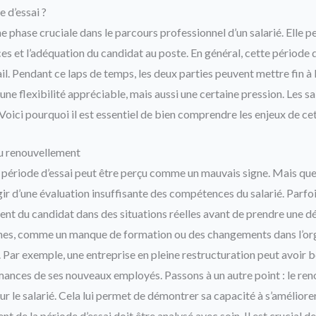
 d’essai ?
ne phase cruciale dans le parcours professionnel d’un salarié. Elle 
s et l’adéquation du candidat au poste. En général, cette période d
il. Pendant ce laps de temps, les deux parties peuvent mettre fin à l
 une flexibilité appréciable, mais aussi une certaine pression. Les s
Voici pourquoi il est essentiel de bien comprendre les enjeux de ce
du renouvellement
 période d’essai peut être perçu comme un mauvais signe. Mais quell
agir d’une évaluation insuffisante des compétences du salarié. Parfo
t du candidat dans des situations réelles avant de prendre une déc
ernes, comme un manque de formation ou des changements dans l’or
. Par exemple, une entreprise en pleine restructuration peut avoir 
mances de ses nouveaux employés. Passons à un autre point : le re
r le salarié. Cela lui permet de démontrer sa capacité à s’améliorer 
t de la période d’essai doit être analysé avec soin. Il est crucial 