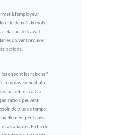
permet à l’employeur
ure de deux à six mois,
a relation de travail
alariés doivent prouver
tte période.
es en sont les raisons ?
is, l’employeur souhaite
ision définitive. De
ganisation, peuvent
besoin de plus de temps
nouvellement peut aussi
et à s’adapter. En fin de
de discuter ouvertement