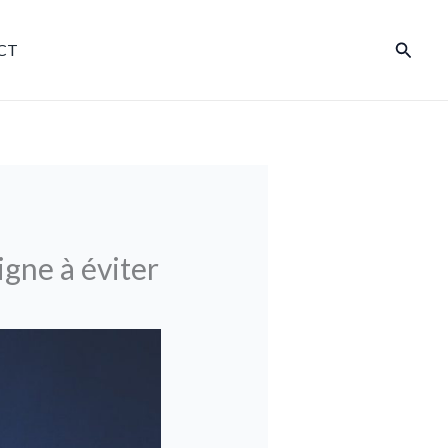
Reche
CT
gne à éviter