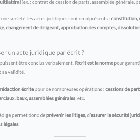
ultilatéral
(ex. : contrat de cession de parts, assemblée générale, p
d’une société, les actes juridiques sont omniprésents :
constitution,
ège, changement de dirigeant, approbation des comptes, dissolution
r un acte juridique par écrit ?
 puissent être conclus verbalement,
l’écrit est la norme
pour garantir
 sa validité.
rédaction écrite
pour de nombreuses opérations :
cessions de par
erciaux, baux, assemblées générales
, etc.
 rédigé permet donc de
prévenir les litiges
, d’
assurer la sécurité juri
s légales
.