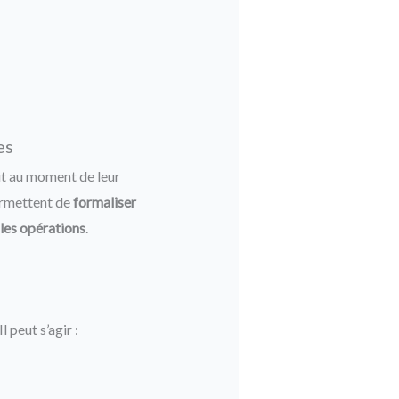
es
oit au moment de leur
permettent de
formaliser
 les opérations
.
 Il peut s’agir :