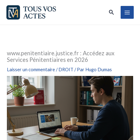
Aller
Rechercher
au
contenu
www.penitentiaire.justice.fr : Accédez aux
Services Pénitentiaires en 2026
Laisser un commentaire
/
DROIT
/ Par
Hugo Dumas