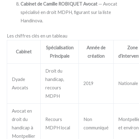
Cabinet de Camille ROBIQUET Avocat
— Avocat
spécialisé en droit MDPH, figurant sur la liste
Handinova.
Les chiffres clés en un tableau
Spécialisation
Année de
Zone
Cabinet
Principale
création
d’interven
Droit du
Dyade
handicap,
2019
Nationale
Avocats
recours
MDPH
Avocat en
droit du
Recours
Non
Montpelli
handicap à
MDPH local
communiqué
et environ
Montpellier