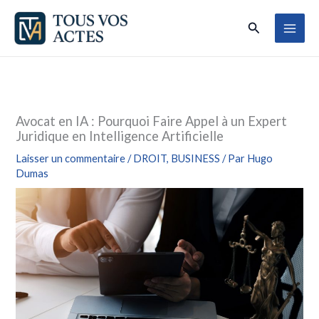
Aller
Rechercher
au
contenu
Avocat en IA : Pourquoi Faire Appel à un Expert
Juridique en Intelligence Artificielle
Laisser un commentaire
/
DROIT
,
BUSINESS
/ Par
Hugo
Dumas