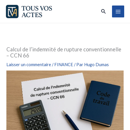
Aller
Rechercher
au
contenu
Calcul de l’indemnité de rupture conventionnelle
– CCN 66
Laisser un commentaire
/
FINANCE
/ Par
Hugo Dumas