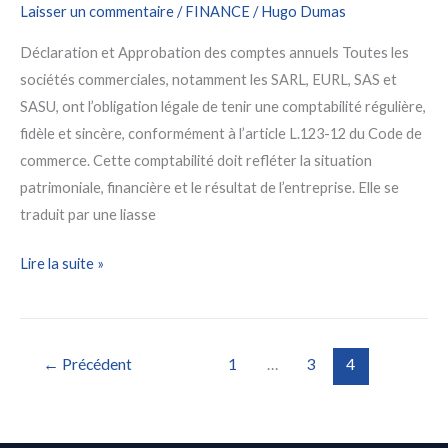
Laisser un commentaire
/
FINANCE
/
Hugo Dumas
Déclaration et Approbation des comptes annuels Toutes les
sociétés commerciales, notamment les SARL, EURL, SAS et
SASU, ont l’obligation légale de tenir une comptabilité régulière,
fidèle et sincère, conformément à l’article L.123-12 du Code de
commerce. Cette comptabilité doit refléter la situation
patrimoniale, financière et le résultat de l’entreprise. Elle se
traduit par une liasse
Approbation
Lire la suite »
des
comptes
annuels
←
Précédent
1
…
3
4
–
Dépôt
des