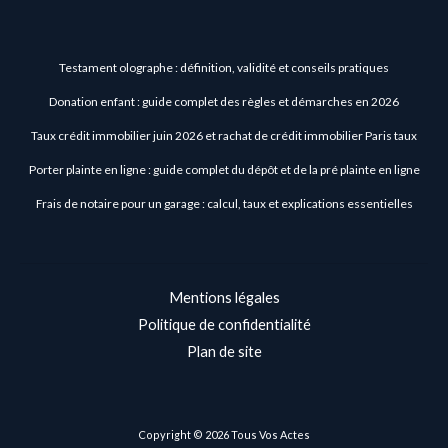
comptes
annuels
au
Testament olographe : définition, validité et conseils pratiques
greffe
Donation enfant : guide complet des règles et démarches en 2026
du
Taux crédit immobilier juin 2026 et rachat de crédit immobilier Paris taux
tribunal
de
Porter plainte en ligne : guide complet du dépôt et de la pré plainte en ligne
commerce
Frais de notaire pour un garage : calcul, taux et explications essentielles
Mentions légales
Politique de confidentialité
Plan de site
Copyright © 2026 Tous Vos Actes