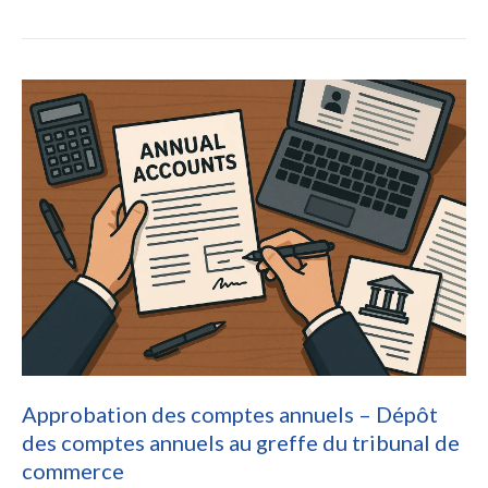
de
parts
/
Cession
d’Actions
Approbation des comptes annuels – Dépôt
des comptes annuels au greffe du tribunal de
commerce