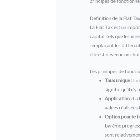
principes de fonctionn
Définition de la Flat Ta
La Flat Tax est un impôt
capital, tels que les inté
remplaçant les différent
elle est devenue un cho
Les principes de fonct
Taux unique :
Le 
signifie qu’il n’
Application :
La F
values réalisées l
Option pour le b
barème progressi
sont relativement