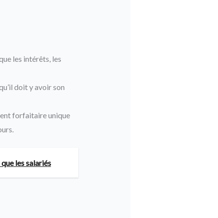
ue les intérêts, les
u’il doit y avoir son
nt forfaitaire unique
ours.
ue les salariés