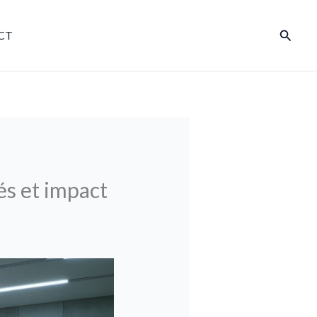
Reche
CT
és et impact