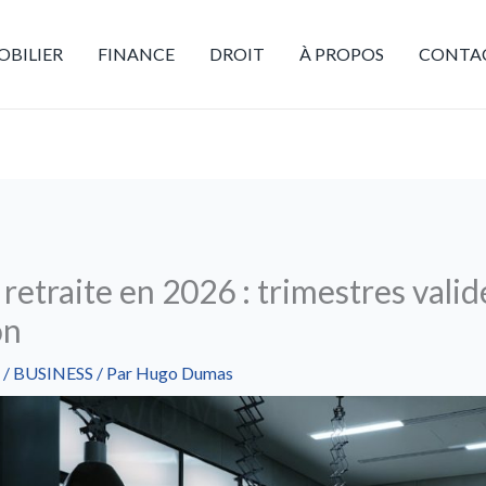
BILIER
FINANCE
DROIT
À PROPOS
CONTA
etraite en 2026 : trimestres valid
on
/
BUSINESS
/ Par
Hugo Dumas