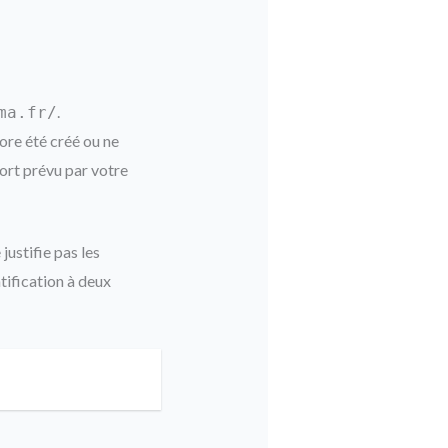
.
ma.fr/
core été créé ou ne
ort prévu par votre
justifie pas les
tification à deux