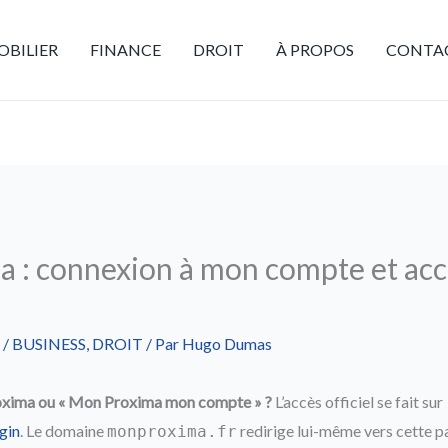
BILIER
FINANCE
DROIT
À PROPOS
CONTA
 : connexion à mon compte et acc
/
BUSINESS
,
DROIT
/ Par
Hugo Dumas
xima ou « Mon Proxima mon compte » ?
L’accès officiel se fait sur
gin
. Le domaine
redirige lui-même vers cette p
monproxima.fr