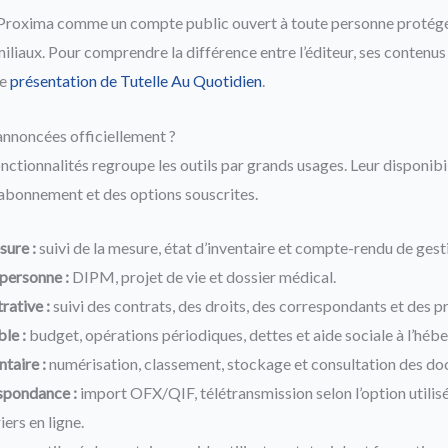
 Proxima comme un compte public ouvert à toute personne protégé
iliaux. Pour comprendre la différence entre l’éditeur, ses contenus
re
présentation de Tutelle Au Quotidien
.
annoncées officiellement ?
onctionnalités regroupe les outils par grands usages. Leur disponibi
l’abonnement et des options souscrites.
sure :
suivi de la mesure, état d’inventaire et compte-rendu de gest
 personne :
DIPM, projet de vie et dossier médical.
rative :
suivi des contrats, des droits, des correspondants et des p
le :
budget, opérations périodiques, dettes et aide sociale à l’héb
taire :
numérisation, classement, stockage et consultation des d
spondance :
import OFX/QIF, télétransmission selon l’option utilis
iers en ligne.