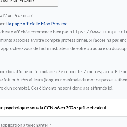
s sur Mon Proxima
à Mon Proxima ?
ment
la page officielle Mon Proxima
.
’adresse affichée commence bien par
https://www.monproxi
tifiants associés à votre compte professionnel. Si l’accès n’a pas en
 rapprochez-vous de l’administrateur de votre structure ou du supp
exion affiche un formulaire « Se connecter à mon espace ». Elle ne 
arfois publiées ailleurs (longueur minimale du mot de passe, authen
re d’un compte). Ces éléments ne sont donc pas affirmés ici.
’un psychologue sous la CCN 66 en 2026 : grille et calcul
application à télécharger ?