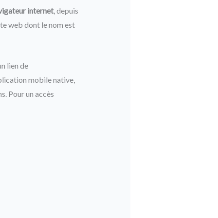
vigateur internet
, depuis
ste web dont le nom est
n lien de
lication mobile native,
s. Pour un accès