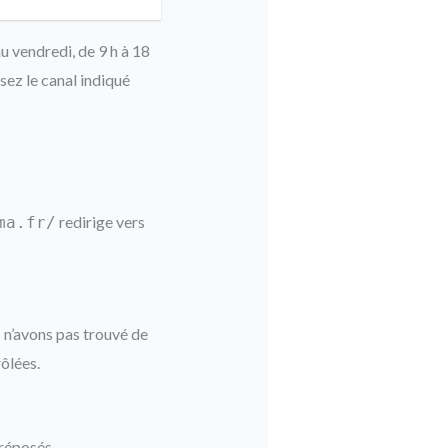
u vendredi, de 9 h à 18
sez le canal indiqué
redirige vers
ma.fr/
 n’avons pas trouvé de
rôlées.
préposés