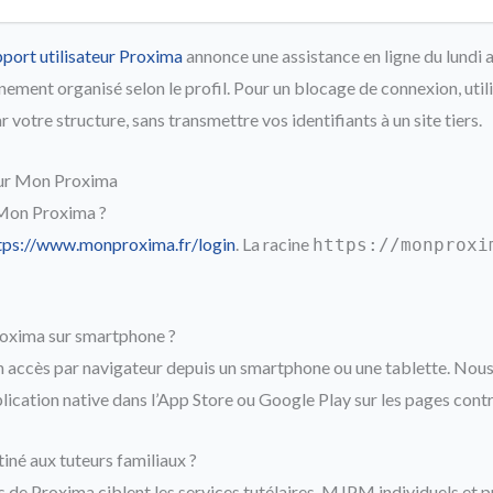
port utilisateur Proxima
annonce une assistance en ligne du lundi a
ement organisé selon le profil. Pour un blocage de connexion, utili
 votre structure, sans transmettre vos identifiants à un site tiers.
sur Mon Proxima
 Mon Proxima ?
tps://www.monproxima.fr/login
. La racine
https://monproxi
roxima sur smartphone ?
un accès par navigateur depuis un smartphone ou une tablette. Nous
pplication native dans l’App Store ou Google Play sur les pages cont
iné aux tuteurs familiaux ?
de Proxima ciblent les services tutélaires, MJPM individuels et 