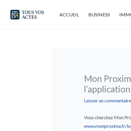
Aller
au
ACCUEIL
BUSINESS
IMMO
contenu
Mon Proxima
l’application
Laisser un commentaire
Vous cherchez Mon Pro
www.monproxima.fr/lo