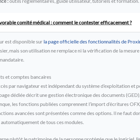
nce :
outils réglementaires, guide utilisateur, tutoriels et formation.
vorable comité médical : comment le contester efficacement ?
our est disponible sur
la page officielle des fonctionnalités de Prox
ier, mais son utilisation ne remplace ni la vérification de la mesure 
mandataire.
ts et comptes bancaires
’accès par navigateur est indépendant du système d’exploitation et 
page dédiée décrit une gestion électronique des documents (GED),
anque, les fonctions publiées comprennent l’import d’écritures OFX
nctions avancées sont présentées comme des options. Il ne faut d
 automatiquement de tous ces modules.
rne plutôt le patrimoine de la personne protégée que le logiciel, li