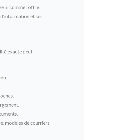
e ni comme l’offre
 d’information et ses
lité exacte peut
ion.
roches.
ergement.
ocuments.
ée, modèles de courriers