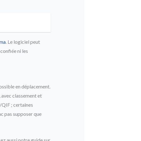
ima
. Le logiciel peut
confiée ni les
possible en déplacement.
 avec classement et
/QIF ; certaines
onc pas supposer que
sez aussi notre guide sur